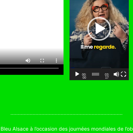
t
e
u
r
v
i
d
é
o
00:
03:
00
17
ce Bleu Alsace à l’occasion des journées mondiales de l’