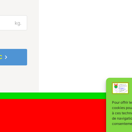
kg.
C
Pour offrir 
cookies pour
à ces techn
de navigatio
consentement